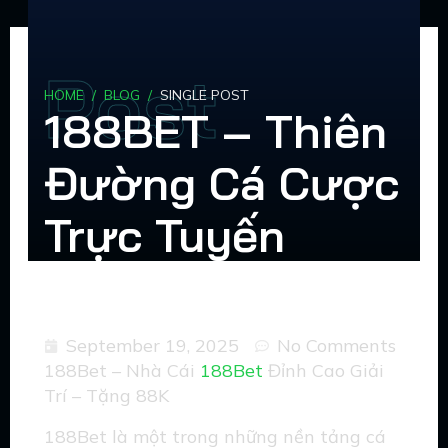
Skip
to
content
P
P
P
o
o
o
s
s
s
t
t
t
HOME
/
BLOG
/
SINGLE POST
188BET – Thiên
Đường Cá Cược
Trực Tuyến
September 19, 2025
No Comments
188Bet – Nhà Cái
188Bet
Đỉnh Cao Giải
Trí – Tặng 88K
188Bet là một trong những nền tảng cá