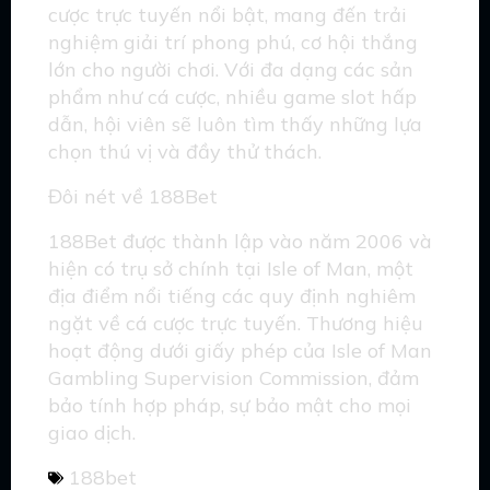
cược trực tuyến nổi bật, mang đến trải
nghiệm giải trí phong phú, cơ hội thắng
lớn cho người chơi. Với đa dạng các sản
phẩm như cá cược, nhiều game slot hấp
dẫn, hội viên sẽ luôn tìm thấy những lựa
chọn thú vị và đầy thử thách.
Đôi nét về 188Bet
188Bet được thành lập vào năm 2006 và
hiện có trụ sở chính tại Isle of Man, một
địa điểm nổi tiếng các quy định nghiêm
ngặt về cá cược trực tuyến. Thương hiệu
hoạt động dưới giấy phép của Isle of Man
Gambling Supervision Commission, đảm
bảo tính hợp pháp, sự bảo mật cho mọi
giao dịch.
188bet