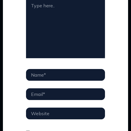
TYPE
HERE..
NAME*
EMAIL*
WEBSITE