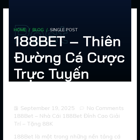
Skip
to
content
P
P
P
o
o
o
s
s
s
t
t
t
HOME
/
BLOG
/
SINGLE POST
188BET – Thiên
Đường Cá Cược
Trực Tuyến
September 19, 2025
No Comments
188Bet – Nhà Cái 188Bet Đỉnh Cao Giải
Trí – Tặng 88K
188Bet là một trong những nền tảng cá