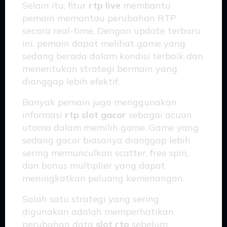
Selain itu, fitur
rtp live
membantu
pemain memantau perubahan RTP
secara real-time. Dengan update terbaru
ini, pemain dapat melihat game yang
sedang berada dalam kondisi terbaik dan
menentukan strategi bermain yang
dianggap lebih efektif.
Banyak pemain juga menggunakan
informasi
rtp slot gacor
sebagai acuan
utama dalam memilih game. Game yang
sedang gacor biasanya dianggap lebih
sering memunculkan scatter, free spin,
dan bonus multiplier yang dapat
meningkatkan peluang kemenangan.
Salah satu strategi yang sering
digunakan adalah memperhatikan
perubahan data
slot rtp
sebelum