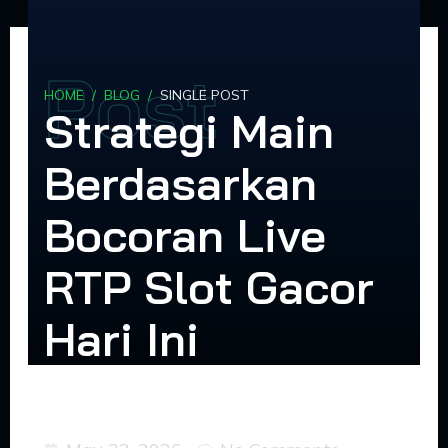
Skip
to
content
P
P
P
o
o
o
s
s
s
t
t
t
HOME
/
BLOG
/
SINGLE POST
Strategi Main
Berdasarkan
Bocoran Live
RTP Slot Gacor
Hari Ini