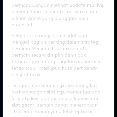
bermain. Dengan melihat update
rtp live
,
pemain dapat menentukan waktu dan
pilihan game yang dianggap lebih
potensial.
Selain itu, manajemen modal juga
menjadi bagian penting dalam strategi
bermain. Pemain disarankan untuk
bermain secara disiplin dan tidak
terburu-buru agar pengalaman bermain
tetap stabil meskipun hasil permainan
bersifat acak.
Dengan memahami
rtp slot
, mengikuti
perkembangan
slot rtp
, memanfaatkan
fitur
rtp live
, dan membaca kondisi
rtp
slot gacor
, pemain dapat menerapkan
strategi bermain yang lebih optimal