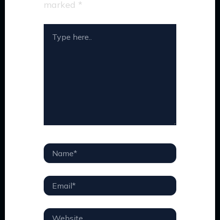
marked
*
TYPE
HERE..
NAME*
EMAIL*
WEBSITE