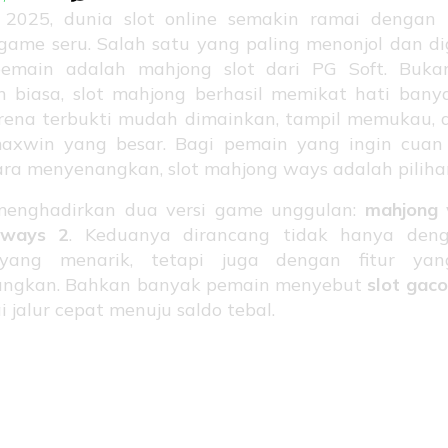
 2025, dunia slot online semakin ramai dengan 
game seru. Salah satu yang paling menonjol dan d
emain adalah mahjong slot dari PG Soft. Buka
 biasa, slot mahjong berhasil memikat hati bany
arena terbukti mudah dimainkan, tampil memukau,
maxwin yang besar. Bagi pemain yang ingin cuan
ra menyenangkan, slot mahjong ways adalah pilihan
menghadirkan dua versi game unggulan:
mahjong
 ways 2
. Keduanya dirancang tidak hanya deng
 yang menarik, tetapi juga dengan fitur ya
ngkan. Bahkan banyak pemain menyebut
slot gac
i jalur cepat menuju saldo tebal.
hjong Ways: S