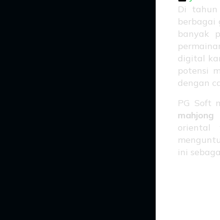
Di tahun
berbagai 
banyak p
permainan
digital k
potensi 
dengan ca
PG Soft 
mahjong
oriental
menguntu
ini sebaga
Ma