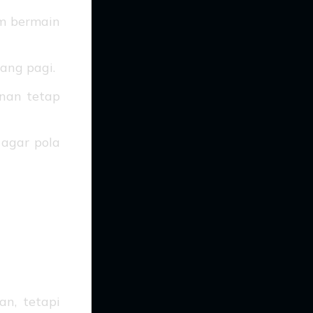
m bermain
ang pagi.
inan tetap
 agar pola
an, tetapi