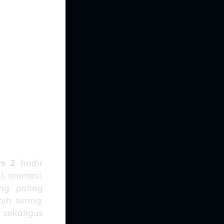
 2:
rn,
s 2
hadir
, animasi,
ng paling
ih sering.
 sekaligus