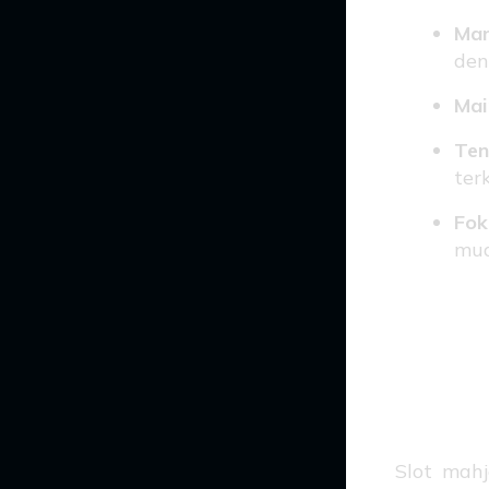
Man
den
Mai
Ten
ter
Fok
mud
Ke
Slot mahj