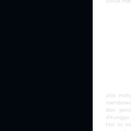
untuk men
Ma
Ve
Le
Jika mah
membawa k
dan peni
ditunggu 
Hal ini m