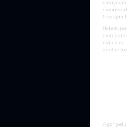
menyedia
menawark
free spin 
Beberapa
membantu
mahjong. 
adalah kun
Ti
Ma
Agar pelu