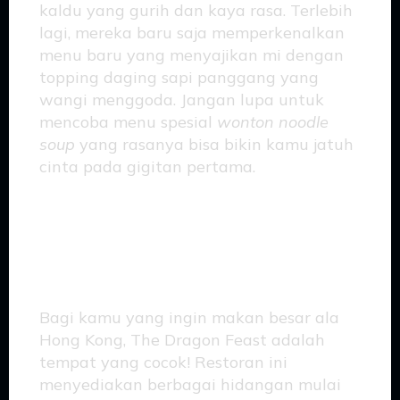
kaldu yang gurih dan kaya rasa. Terlebih
lagi, mereka baru saja memperkenalkan
menu baru yang menyajikan mi dengan
topping daging sapi panggang yang
wangi menggoda. Jangan lupa untuk
mencoba menu spesial
wonton noodle
soup
yang rasanya bisa bikin kamu jatuh
cinta pada gigitan pertama.
5.
The Dragon Feast:
Menu Lengkap dari Dim
Sum hingga Peking Duck
Bagi kamu yang ingin makan besar ala
Hong Kong, The Dragon Feast adalah
tempat yang cocok! Restoran ini
menyediakan berbagai hidangan mulai