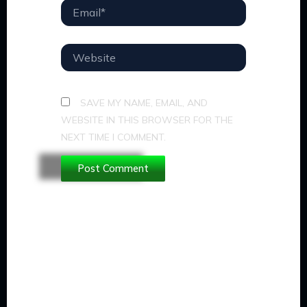
EMAIL*
WEBSITE
SAVE MY NAME, EMAIL, AND
WEBSITE IN THIS BROWSER FOR THE
NEXT TIME I COMMENT.