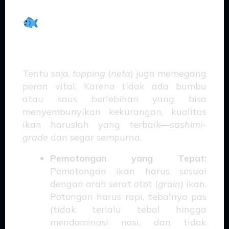
Neta
: Kualitas dan
Persiapan yang Tanpa
Kompromi
Tentu saja,
topping
(
neta
) juga memegang
peran vital. Karena tidak ada bumbu
atau saus berlebihan yang bisa
menyembunyikan kekurangan, kualitas
ikan haruslah yang terbaik—
sashimi-
grade
dan segar sempurna.
Pemotongan yang Tepat:
Pemotongan ikan harus sesuai
dengan arah serat otot (
grain
) ikan.
Potongan harus rapi, tebalnya pas
(tidak terlalu tebal hingga
mendominasi nasi, dan tidak