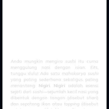
Seni
Membentuk
Nasi yang Bikin
Lidah Terharu!
Anda mungkin mengira
sushi
itu cuma
menggulung nasi dengan isian.
Eits
,
tunggu dulu! Ada satu mahakarya
sushi
yang paling sederhana sekaligus paling
menantang:
Nigiri
.
Nigiri
adalah esensi
sejati dari
sushi
—sejumlah kecil nasi yang
dibentuk dengan tangan (disebut
shari
)
dan sepotong ikan atau
topping
(disebut