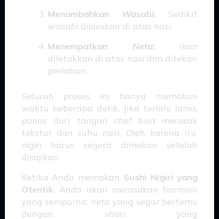
Menambahkan
Wasabi
:
Sedikit
wasabi
dioleskan di atas nasi.
Menempatkan
Neta
:
Ikan
diletakkan di atas nasi dan ditekan
perlahan.
Seluruh proses ini hanya memakan
waktu beberapa detik. Jika terlalu lama,
panas dari tangan
chef
bisa merusak
tekstur dan suhu nasi. Oleh karena itu,
nigiri
harus segera dimakan setelah
disajikan.
Ketika Anda memakan
Sushi Nigiri yang
Otentik
, Anda akan merasakan harmoni
yang sempurna:
neta
yang segar bertemu
dengan
shari
yang