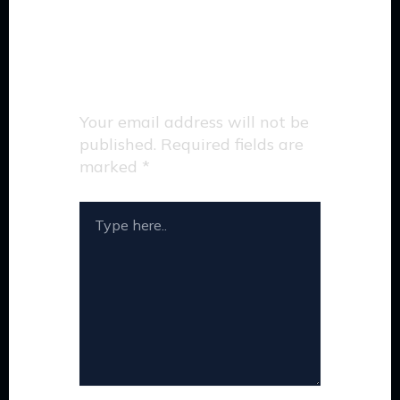
Leave a Comment
Your email address will not be
published.
Required fields are
marked
*
TYPE
HERE..