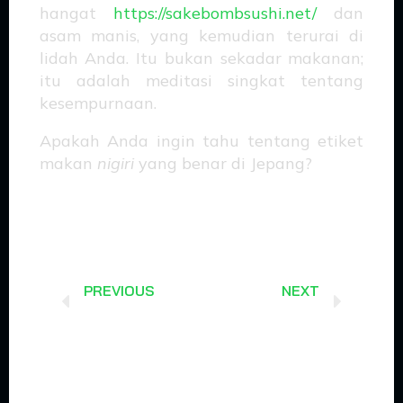
hangat
https://sakebombsushi.net/
dan
asam manis, yang kemudian terurai di
lidah Anda. Itu bukan sekadar makanan;
itu adalah meditasi singkat tentang
kesempurnaan.
Apakah Anda ingin tahu tentang etiket
makan
nigiri
yang benar di Jepang?
Prev
Next
PREVIOUS
NEXT
Li Fa Shi: Seni Cukur Rambut Pria ala China
Kafe Impian Pecinta Kopi: Tur Ngopi Gila dari Negeri Teh China Sampai Flat White London!