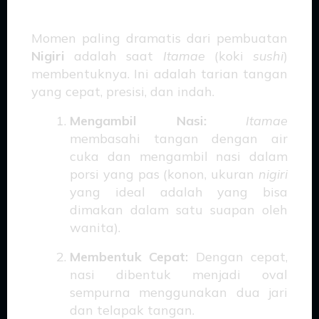
Itamae
Momen paling dramatis dari pembuatan
Nigiri
adalah saat
Itamae
(koki
sushi
)
membentuknya. Ini adalah tarian tangan
yang cepat, presisi, dan indah.
Mengambil Nasi:
Itamae
membasahi tangan dengan air
cuka dan mengambil nasi dalam
porsi yang pas (konon, ukuran
nigiri
yang ideal adalah yang bisa
dimakan dalam satu suapan oleh
wanita).
Membentuk Cepat:
Dengan cepat,
nasi dibentuk menjadi oval
sempurna menggunakan dua jari
dan telapak tangan.