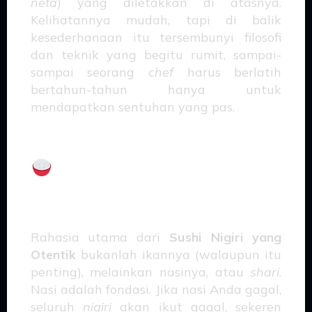
neta
) yang diletakkan di atasnya.
Kelihatannya mudah, tapi di balik
kesederhanaan itu tersembunyi filosofi
dan teknik yang begitu rumit, sampai-
sampai seorang
chef
harus berlatih
bertahun-tahun hanya untuk
mendapatkan sentuhan yang pas.
Shari
: Sang Bintang
Tersembunyi (Bukan Cuma
Nasi Lembek)
Rahasia utama dari
Sushi Nigiri yang
Otentik
bukanlah ikannya (walaupun itu
penting), melainkan nasinya, atau
shari
.
Nasi adalah fondasi. Jika nasi Anda gagal,
seluruh
nigiri
akan ikut gagal, sekeren