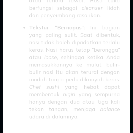
atau terlalu tawar. Rasa cuka
berfungsi sebagai
cleanser
lidah
dan penyeimbang rasa ikan.
Tekstur “Bernapas”:
Ini bagian
yang paling sulit. Saat dibentuk,
nasi tidak boleh dipadatkan terlalu
keras. Nasi harus tetap “berongga”
atau
loose
, sehingga ketika Anda
memasukkannya ke mulut, bulir-
bulir nasi itu akan terurai dengan
mudah tanpa perlu dikunyah keras.
Chef
sushi
yang hebat dapat
membentuk
nigiri
yang sempurna
hanya dengan dua atau tiga kali
tekan tangan, menjaga
balance
udara di dalamnya.