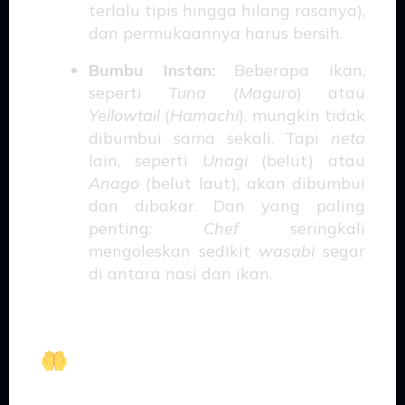
terlalu tipis hingga hilang rasanya),
dan permukaannya harus bersih.
Bumbu Instan:
Beberapa ikan,
seperti
Tuna
(
Maguro
) atau
Yellowtail
(
Hamachi
), mungkin tidak
dibumbui sama sekali. Tapi
neta
lain, seperti
Unagi
(belut) atau
Anago
(belut laut), akan dibumbui
dan dibakar. Dan yang paling
penting:
Chef
seringkali
mengoleskan sedikit
wasabi
segar
di antara nasi dan ikan.
Teknik Tangan:
Sentuhan Magis Sang