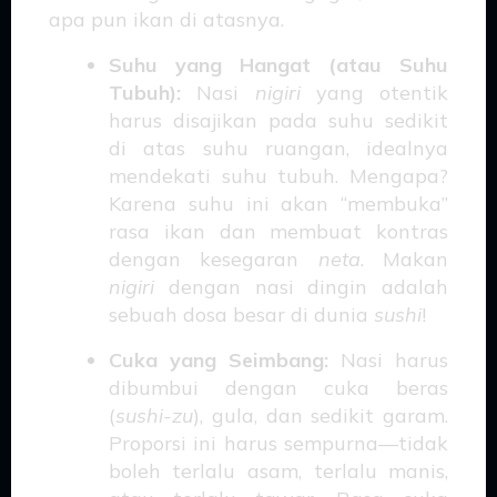
apa pun ikan di atasnya.
Suhu yang Hangat (atau Suhu
Tubuh):
Nasi
nigiri
yang otentik
harus disajikan pada suhu sedikit
di atas suhu ruangan, idealnya
mendekati suhu tubuh. Mengapa?
Karena suhu ini akan “membuka”
rasa ikan dan membuat kontras
dengan kesegaran
neta
. Makan
nigiri
dengan nasi dingin adalah
sebuah dosa besar di dunia
sushi
!
Cuka yang Seimbang:
Nasi harus
dibumbui dengan cuka beras
(
sushi-zu
), gula, dan sedikit garam.
Proporsi ini harus sempurna—tidak
boleh terlalu asam, terlalu manis,