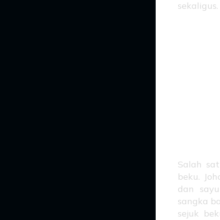
sekaligus.
S
Se
ta
Salah sa
beku. Joh
dan sayu
sangka ba
sejuk bek