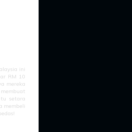
et
laysia ini
esar RM 10
hwa mereka
ng membuat
itu setara
a membeli
pedas!