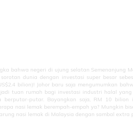
iap Domp
lorot!
gka bahwa negeri di ujung selatan Semenanjung Ma
 sorotan dunia dengan investasi super besar seb
 US$2.4 bilion)! Johor baru saja mengumumkan ba
adi tuan rumah bagi investasi industri halal ya
 berputar-putar. Bayangkan saja, RM 10 bilion 
erapa nasi lemak berempah-empah ya? Mungkin bis
arung nasi lemak di Malaysia dengan sambal extra 