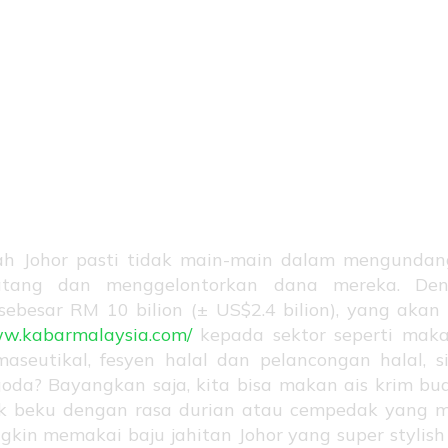
vestasi Su
sar, Hasil Su
ga!
ah Johor pasti tidak main-main dalam mengundang
tang dan menggelontorkan dana mereka. Den
 sebesar RM 10 bilion (± US$2.4 bilion), yang ak
ww.kabarmalaysia.com/
kepada sektor seperti maka
maseutikal, fesyen halal dan pelancongan halal, 
goda? Bayangkan saja, kita bisa makan ais krim bu
uk beku dengan rasa durian atau cempedak yang m
kin memakai baju jahitan Johor yang super stylish 