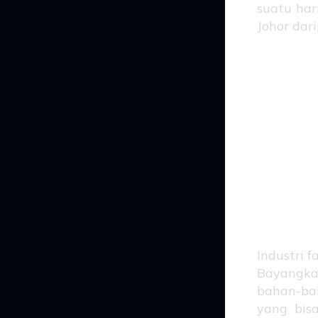
suatu har
Johor dar
Fa
Ob
Ba
Industri f
Bayangkan
bahan-bah
yang bis