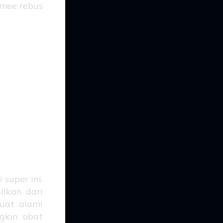
 mee rebus
al:
 di
 super ini.
ilkan dari
kuat alami
gkin obat