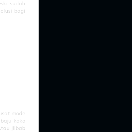
eski sudah
olusi bagi
pil
tap
pusat mode
 baju koko
tau jilbab