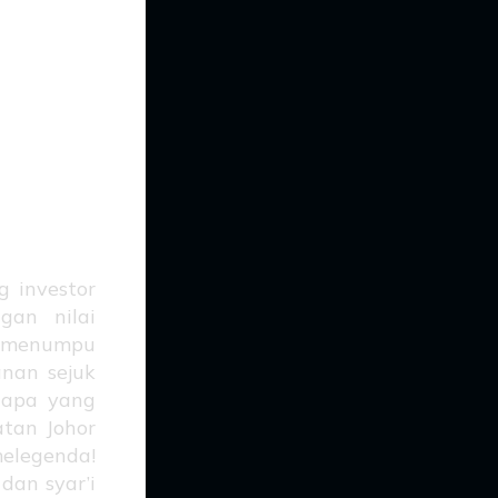
per
per
 investor
gan nilai
an menumpu
nan sejuk
siapa yang
atan Johor
elegenda!
dan syar’i