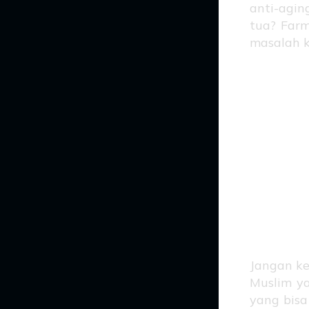
anti-agin
tua? Farm
masalah k
Fe
Mo
Sya
Jangan ke
Muslim ya
yang bisa