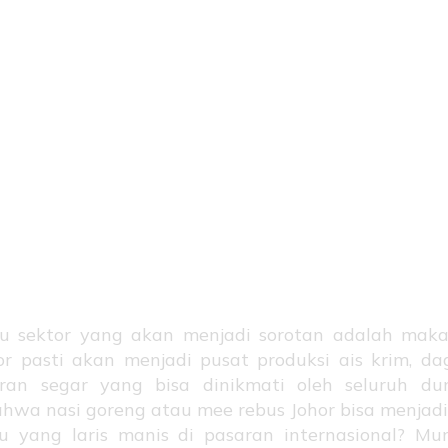
ektor Makan
juk Beku: Din
pi Menguntungk
tu sektor yang akan menjadi sorotan adalah maka
or pasti akan menjadi pusat produksi ais krim, da
ran segar yang bisa dinikmati oleh seluruh dun
hwa nasi goreng atau mee rebus Johor bisa menja
u yang laris manis di pasaran internasional? Mu