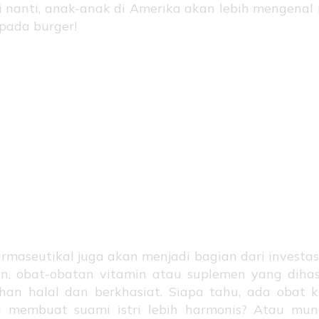
i nanti, anak-anak di Amerika akan lebih mengenal
ipada burger!
rmaseutikal Hal
at dari Negeri
wah Angin!
armaseutikal juga akan menjadi bagian dari investasi
, obat-obatan vitamin atau suplemen yang dihas
an halal dan berkhasiat. Siapa tahu, ada obat 
a membuat suami istri lebih harmonis? Atau mun