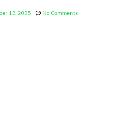
er 12, 2025
No Comments
egeri Joh
jak Invest
atang, Sia