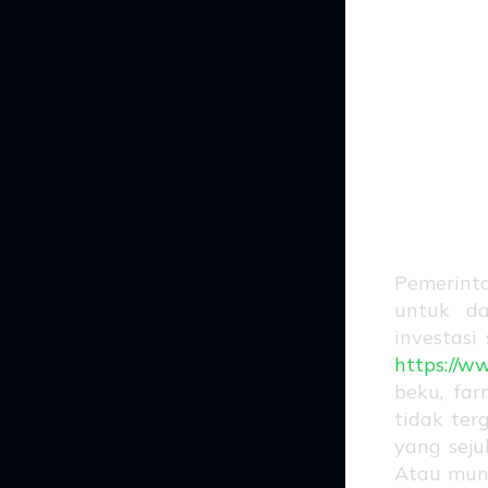
In
Be
Ju
Pemerint
untuk da
investasi
https://w
beku, far
tidak ter
yang sej
Atau mung