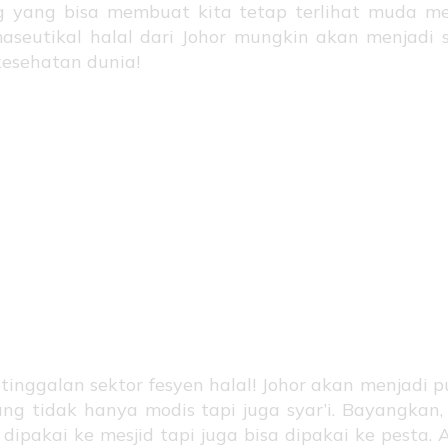
g yang bisa membuat kita tetap terlihat muda m
aseutikal halal dari Johor mungkin akan menjadi s
esehatan dunia!
syen Halal: Tam
dis tapi Te
r’i!
tinggalan sektor fesyen halal! Johor akan menjadi 
ng tidak hanya modis tapi juga syar’i. Bayangkan,
 dipakai ke mesjid tapi juga bisa dipakai ke pesta. A