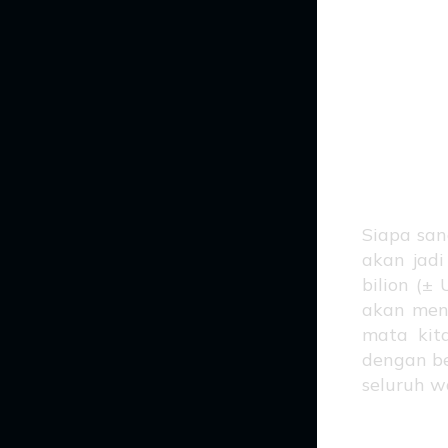
s
Me
Siapa san
akan jadi
bilion (±
akan menj
mata kita
dengan b
seluruh w