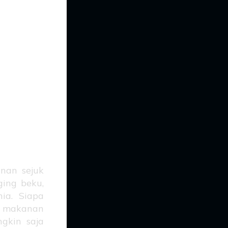
an
gin
an!
nan sejuk
ging beku,
ia. Siapa
di makanan
ngkin saja