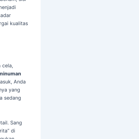
menjadi
kadar
gai kualitas
 cela,
n minuman
masuk, Anda
rnya yang
da sedang
tail. Sang
ta” di
egukan