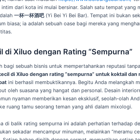
intim dari kota ini mulai bersinar. Salah satu tempat yang 
adalah
一杯一杯酒吧
(Yi Bei Yi Bei Bar). Tempat ini bukan se
m biasa; ia adalah sebuah oase bagi mereka yang menghar
titas.
il di Xiluo dengan Rating “Sempurna”
 bagi sebuah bisnis untuk mempertahankan reputasi tanpa
kecil di Xiluo dengan rating “sempurna” untuk koktail da
pat
ini berhasil membuktikannya. Begitu Anda melangkah 
ut oleh suasana yang hangat dan personal. Desain interio
amun nyaman memberikan kesan eksklusif, seolah-olah An
ke ruang tamu seorang teman yang ahli dalam mixologi.
a di balik rating sempurna ini adalah perhatian terhadap de
ukan sekadar mencampur minuman, melainkan “meramu ceri
. Setiap bahan dipilih dengan cermat, memastikan setiap t