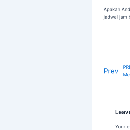
Apakah Anda
jadwal jam 
PR
Prev
Leav
Your e