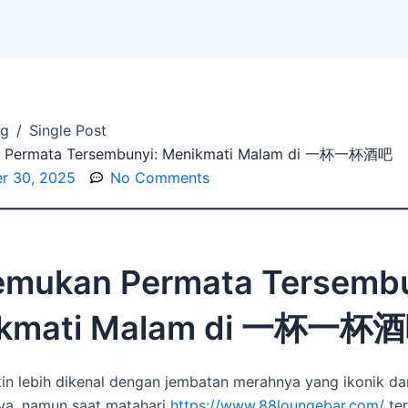
og
/
Single Post
 Permata Tersembunyi: Menikmati Malam di 一杯一杯酒吧
r 30, 2025
No Comments
mukan Permata Tersembu
kmati Malam di
一杯一杯酒
in lebih dikenal dengan jembatan merahnya yang ikonik dan
ya, namun saat matahari
https://www.88loungebar.com/
ter