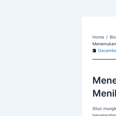
Skip
to
content
Home
/
Bl
Menemukan
Decembe
Mene
Meni
Xiluo mungk
bersejarahn