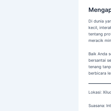
Mengap
Di dunia ya
kecil, inter
tentang pro
meracik min
Baik Anda s
bersantai s
tenang tanp
berbicara l
Lokasi: Xi
Suasana: In