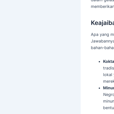
memberikan
Keajaib
Apa yang 
Jawabannya
bahan-bahan
Kokta
tradi
lokal
merek
Minu
Negro
minum
bentu