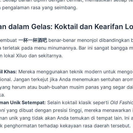
 pengalaman rasa yang seimbang.
an dalam Gelas: Koktail dan Kearifan L
membuat
一杯一杯酒吧
benar-benar menonjol dibandingkan b
 terletak pada menu minumannya. Bar ini sangat bangga 
 lokal Xiluo dan sekitarnya.
il Khas:
Mereka menggunakan teknik modern untuk mengo
sional. Jangan terkejut jika Anda menemukan sentuhan aro
 yang harum atau buah-buahan musim panas yang segar da
a.
man Unik Setempat:
Selain koktail klasik seperti
Old Fashi
ni
yang dibuat dengan presisi tinggi, mereka menawarkan i
an unik yang tidak akan Anda temukan di tempat lain. Ini 
k penghormatan terhadap kekayaan rasa daerah tersebut.