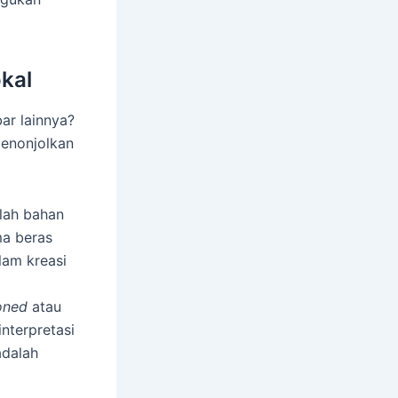
okal
ar lainnya?
menonjolkan
lah bahan
ma beras
lam kreasi
oned
atau
nterpretasi
adalah