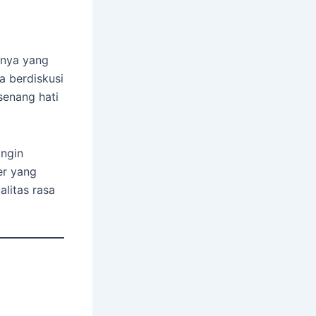
nnya yang
a berdiskusi
enang hati
ingin
er yang
alitas rasa