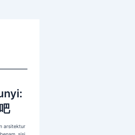
nyi:
吧
 arsitektur
benam, sisi