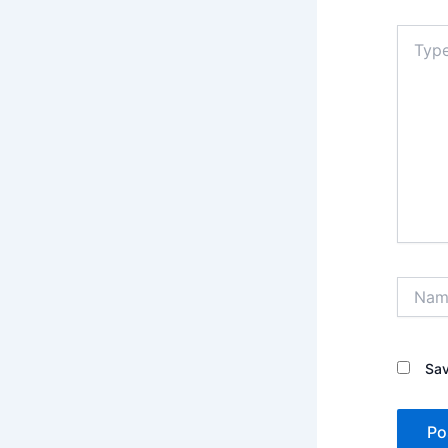
Type
here..
Name*
Sav