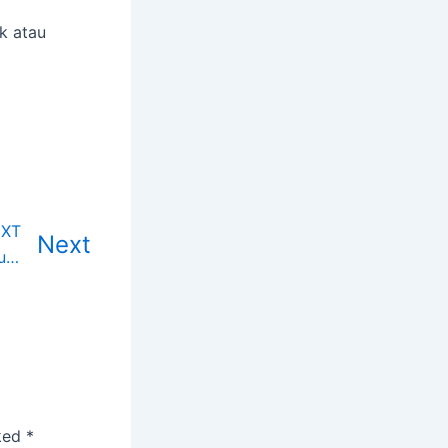
k atau
XT
Next
368BET: Platform Seru untuk Penggemar Judi Online
rked
*