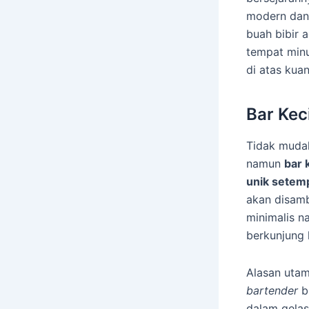
modern dan 
buah bibir 
tempat minu
di atas kuan
Bar Kec
Tidak mudah
namun
bar 
unik setem
akan disamb
minimalis n
berkunjung 
Alasan utam
bartender
b
dalam gelas