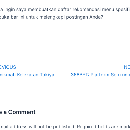
 ingin saya membuatkan daftar rekomendasi menu spesifi
buka bar ini untuk melengkapi postingan Anda?
EVIOUS
NE
Menikmati Kelezatan Tokiya (陶板屋) Changhua Dongmin: Restoran Jepang dengan Menu Lengkap dan Review Bagus
e a Comment
mail address will not be published.
Required fields are ma