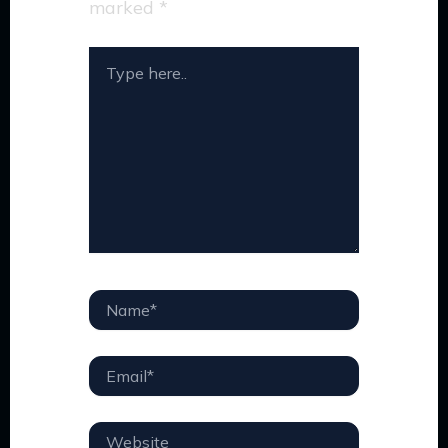
marked
*
TYPE
HERE..
NAME*
EMAIL*
WEBSITE