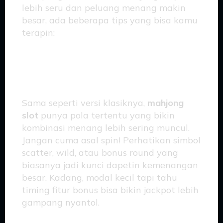
lebih seru dan peluang menang makin
besar, ada beberapa tips yang bisa kamu
terapin:
1. Kenali Pola dan Fitur
Bonus
Sama seperti versi klasiknya,
mahjong
slot
punya pola tertentu yang bikin
kombinasi menang lebih sering muncul.
Jangan cuma asal spin! Perhatikan simbol
scatter, wild, atau bonus round yang
biasanya jadi kunci dapetin kemenangan
besar. Kadang, modal kecil tapi tahu
timing fitur bonus bisa bikin jackpot lebih
gampang nyantol.