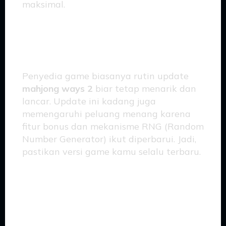
maksimal.
5. Tetap Update Versi
Terbaru
Penyedia game biasanya rutin update
mahjong ways 2
biar tetap menarik dan
lancar. Update ini kadang juga
memengaruhi peluang menang karena
fitur bonus dan mekanisme RNG (Random
Number Generator) ikut diperbarui. Jadi,
pastikan versi game kamu selalu terbaru.
Keseruan Main
Mahjong Slot