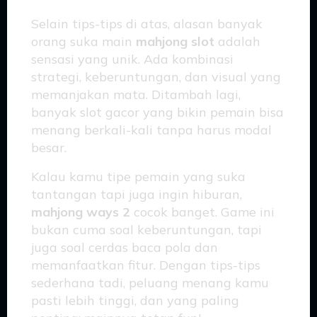
Selain tips-tips di atas, alasan banyak
orang suka main
mahjong slot
adalah
sensasi yang unik. Ada kombinasi
strategi, keberuntungan, dan visual yang
memanjakan mata. Ditambah lagi,
banyak slot gacor yang bikin pemain bisa
menang berkali-kali tanpa harus modal
besar.
Kalau kamu tipe pemain yang suka
tantangan tapi juga ingin hiburan,
mahjong ways 2
cocok banget. Game ini
bukan cuma soal keberuntungan, tapi
juga soal cerdas baca pola dan
memanfaatkan fitur. Dengan tips-tips
sederhana tadi, peluang menang kamu
pasti lebih tinggi, dan yang paling