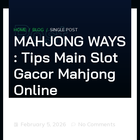
Skip
to
content
P
P
P
o
o
o
s
s
s
t
t
t
HOME
/
BLOG
/
SINGLE POST
MAHJONG WAYS
: Tips Main Slot
Gacor Mahjong
Online
February 5, 2026
No Comments