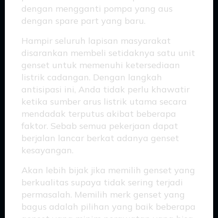
dengan mengganti pompa yang aus
dengan spare part yang baru.
Hampir seluruh lapisan masyarakat
disarankan membeli setidaknya satu unit
genset untuk memenuhi ketersediaan
listrik cadangan. Dengan langkah
antisipasi ini, Anda tidak perlu khawatir
ketika sumber arus listrik utama secara
mendadak terputus akibat beberapa
faktor. Sebab semua pekerjaan dapat
berjalan lancar berkat adanya genset
kesayangan.
Akan lebih bijak jika memilih genset yang
berkualitas supaya tidak sering terjadi
permasalah. Memilih merk genset yang
bagus adalah pilihan yang baik beberapa