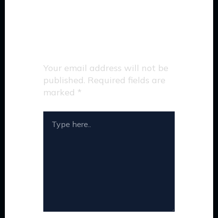
Leave a Comment
Your email address will not be
published.
Required fields are
marked
*
TYPE
HERE..