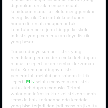
digunakan untuk mempermudah
kehidupan manusia selalu menggunakan
energi listrik. Dari untuk kebutuhan
harian di rumah maupun untuk
kebutuhan pekerjaan hingga ke skala
industri yang memerlukan daya listrik
yang besar.
Tanpa adanya sumber listrik yang
mendukung era modern maka kehidupan
manusia seperti akan kembali ke zaman
batu. Karena pentingnya listrik
pemerintah melalui perusahaan listrik
seperti
PLN
selalu menyediakan listrik
untuk kehidupan manusia. Tetapi
walaupun infrastruktur kelistrikan sudah
semakin baik terkadang ada kendala
yang bisa terjadi dan jadi masalah jika itu