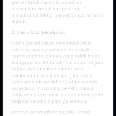
genset tidak menyala. Sebelum
melakukan perbaikan, penting
mengetahui faktor penyebabnya terlebih
dahulu.
2. Mesin Mati Mendadak
Mesin genset diesel mendadak mati
seketika usai dinyalakan, termasuk
permasalahan lainnya yang tidak boleh
dianggap sepele. Kondisi ini dapat terjadi
akibat penumpukan air dari sisa
pembakaran sebelumnya. Jika mesin
tergenang air adalah faktor penyebab
kerusakan, maka sang pemilik hanya
perlu menguras habis air dan udara yang
terjebak di dalam pipa gensetnya.
Adanya penyumbatan pada lubang