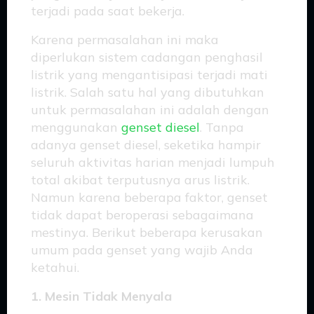
terjadi pada saat bekerja.
Karena permasalahan ini maka
diperlukan sistem cadangan penghasil
listrik yang mengantisipasi terjadi mati
listrik. Salah satu hal yang dibutuhkan
untuk permasalahan ini adalah dengan
menggunakan
genset diesel
. Tanpa
adanya genset diesel, seketika hampir
seluruh aktivitas harian menjadi lumpuh
total akibat terputusnya arus listrik.
Namun karena beberapa faktor, genset
tidak dapat beroperasi sebagaimana
mestinya. Berikut beberapa kerusakan
umum pada genset yang wajib Anda
ketahui.
1. Mesin Tidak Menyala