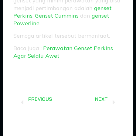
genset yang minim perawatan yang bisa
menjadi pertimbangan adalah
genset
Perkins
,
Genset Cummins
dan
genset
Powerline
.
Semoga artikel tersebut bermanfaat.
Baca juga :
Perawatan Genset Perkins
Agar Selalu Awet
Prev
Next
PREVIOUS
NEXT
PENIS ELEGAN
Зеркало на сегодня казино Лев