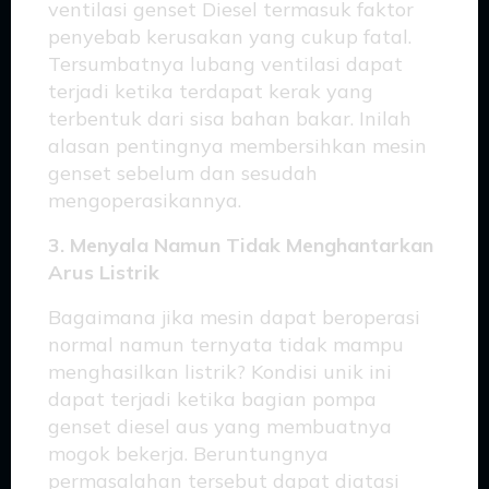
ventilasi genset Diesel termasuk faktor
penyebab kerusakan yang cukup fatal.
Tersumbatnya lubang ventilasi dapat
terjadi ketika terdapat kerak yang
terbentuk dari sisa bahan bakar. Inilah
alasan pentingnya membersihkan mesin
genset sebelum dan sesudah
mengoperasikannya.
3. Menyala Namun Tidak Menghantarkan
Arus Listrik
Bagaimana jika mesin dapat beroperasi
normal namun ternyata tidak mampu
menghasilkan listrik? Kondisi unik ini
dapat terjadi ketika bagian pompa
genset diesel aus yang membuatnya
mogok bekerja. Beruntungnya
permasalahan tersebut dapat diatasi