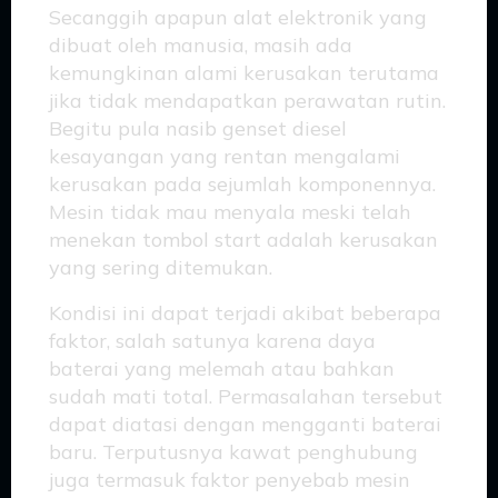
Secanggih apapun alat elektronik yang
dibuat oleh manusia, masih ada
kemungkinan alami kerusakan terutama
jika tidak mendapatkan perawatan rutin.
Begitu pula nasib genset diesel
kesayangan yang rentan mengalami
kerusakan pada sejumlah komponennya.
Mesin tidak mau menyala meski telah
menekan tombol start adalah kerusakan
yang sering ditemukan.
Kondisi ini dapat terjadi akibat beberapa
faktor, salah satunya karena daya
baterai yang melemah atau bahkan
sudah mati total. Permasalahan tersebut
dapat diatasi dengan mengganti baterai
baru. Terputusnya kawat penghubung
juga termasuk faktor penyebab mesin