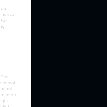
g dan
n hanya
 tak
ang
u
Pho
.
m mimpi
gan mi
kemudian
egitu
dikit