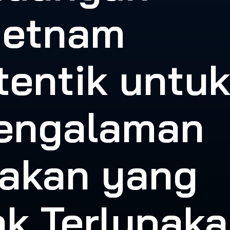
ietnam
tentik untu
engalaman
akan yang
ak Terlupak