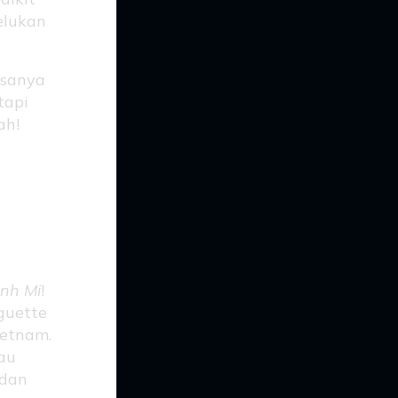
elukan
asanya
tapi
ah!
tan
nh Mi
!
guette
ietnam.
au
 dan