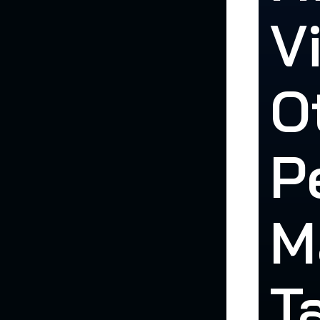
V
O
P
M
T