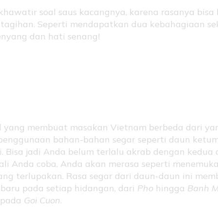
khawatir soal saus kacangnya, karena rasanya bisa 
tagihan. Seperti mendapatkan dua kebahagiaan sek
enyang dan hati senang!
angi dan Daun Ketumb
Pahlawan Tersembunyi
l yang membuat masakan Vietnam berbeda dari yan
penggunaan bahan-bahan segar seperti daun ketu
. Bisa jadi Anda belum terlalu akrab dengan kedua d
kali Anda coba, Anda akan merasa seperti menemuk
ang terlupakan. Rasa segar dari daun-daun ini mem
 baru pada setiap hidangan, dari
Pho
hingga
Banh M
 pada
Goi Cuon
.