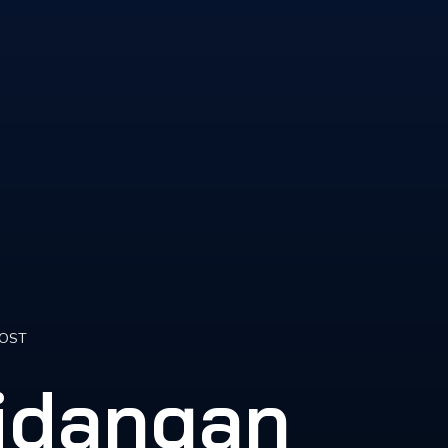
POST
idangan