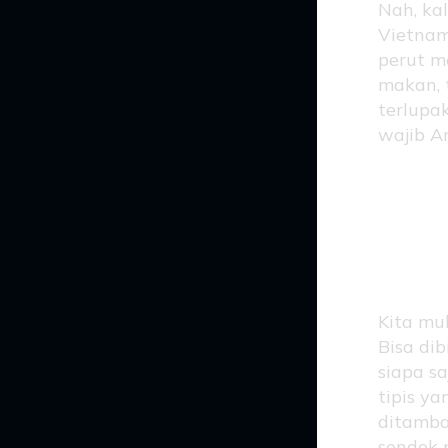
Nah, kal
Vietna
perut m
makan, 
terlupa
wajib A
Pho
Ra
Kita mu
Bisa di
siapa s
tipis y
ditamba
sendok p