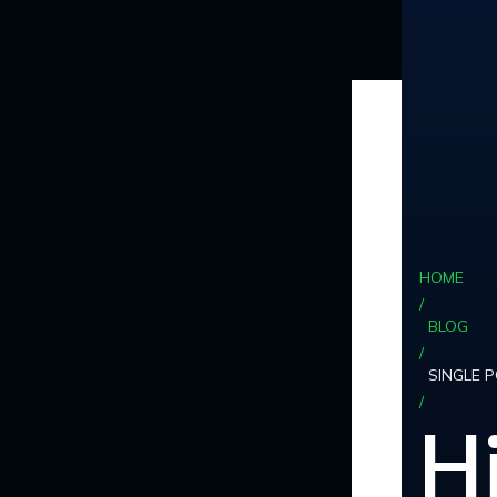
Skip
to
content
HOME
/
BLOG
/
SINGLE 
/
H