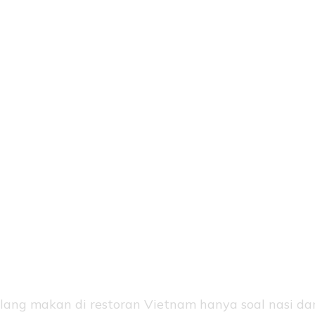
tentik untu
engalaman
akan yang
ak Terlupak
ilang makan di restoran Vietnam hanya soal nasi da