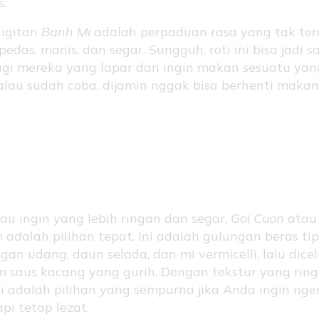
.
gigitan
Banh Mi
adalah perpaduan rasa yang tak t
pedas, manis, dan segar. Sungguh, roti ini bisa jadi 
bagi mereka yang lapar dan ingin makan sesuatu ya
Kalau sudah coba, dijamin nggak bisa berhenti makan
 Cuon: Gulungan Segar
ng Menggoda
lau ingin yang lebih ringan dan segar,
Goi Cuon
atau
 adalah pilihan tepat. Ini adalah gulungan beras tip
ngan udang, daun selada, dan mi vermicelli, lalu dic
m saus kacang yang gurih. Dengan tekstur yang rin
ni adalah pilihan yang sempurna jika Anda ingin nge
api tetap lezat.