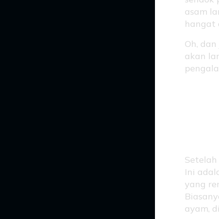
asam la
hangat 
Oh, dan
akan la
pengal
Ban
di 
Setela
Ini ada
yang re
Biasany
ayam, d