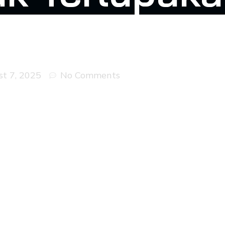
t 7, 2025
No Comments
idangan
ietnam