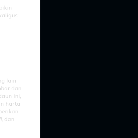
bikin
aligus:
ar:
g lain
mbar dan
aun ini,
an harta
berikan
i
, dan