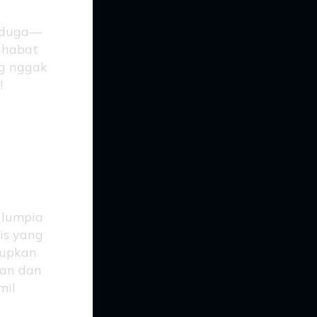
erduga—
sahabat
ng nggak
!
 lumpia
is yang
elupkan
gan dan
mil