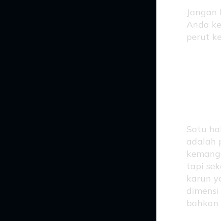
Jangan 
Anda ke
perut k
Kem
Si 
Satu ha
adalah 
kemangi
tapi se
karun y
dimensi
bahkan