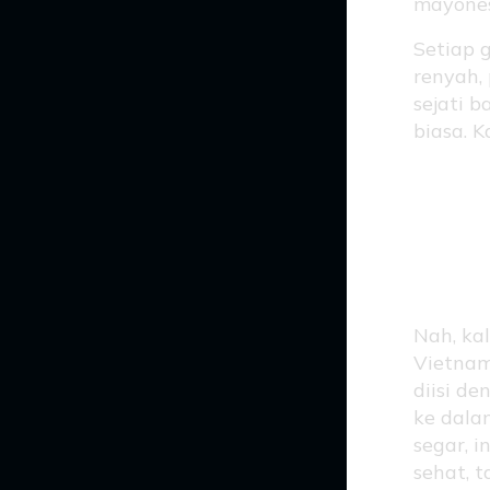
mayones
Setiap 
renyah, 
sejati 
biasa. 
Goi
ya
Nah, ka
Vietnam
diisi de
ke dala
segar, i
sehat, t