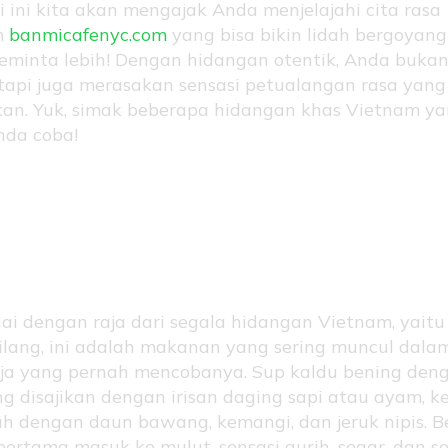
i ini kita akan mengajak Anda menjelajahi cita rasa
m
banmicafenyc.com
yang bisa bikin lidah bergoyan
eminta lebih! Dengan hidangan otentik, Anda buka
tapi juga merasakan sensasi petualangan rasa yang
kan. Yuk, simak beberapa hidangan khas Vietnam y
nda coba!
: Sup Penuh Cinta dan
sa
lai dengan raja dari segala hidangan Vietnam, yait
bilang, ini adalah makanan yang sering muncul dala
aja yang pernah mencobanya. Sup kaldu bening den
ang disajikan dengan irisan daging sapi atau ayam, 
h dengan daun bawang, kemangi, dan jeruk nipis. B
ertama masuk ke mulut, sensasi gurih, segar, dan se