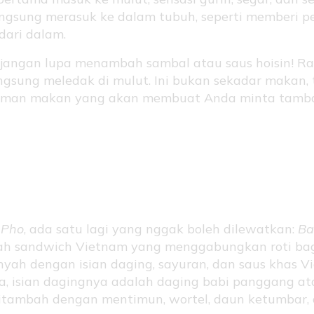
ngsung merasuk ke dalam tubuh, seperti memberi p
dari dalam.
 jangan lupa menambah sambal atau saus hoisin! R
ngsung meledak di mulut. Ini bukan sekadar makan, 
aman makan yang akan membuat Anda minta tamb
h Mi: Roti dengan Keju
Setiap Gigitan
h
Pho
, ada satu lagi yang nggak boleh dilewatkan:
Ba
lah sandwich Vietnam yang menggabungkan roti ba
nyah dengan isian daging, sayuran, dan saus khas V
a, isian dagingnya adalah daging babi panggang at
itambah dengan mentimun, wortel, daun ketumbar,