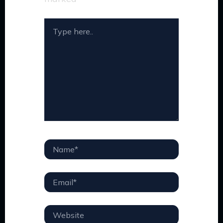
TYPE
HERE..
NAME*
EMAIL*
WEBSITE