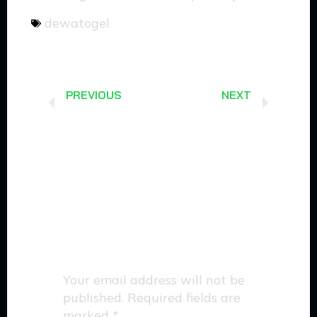
dewatogel
Prev
Next
PREVIOUS
NEXT
Keamanan Akun Pengguna: Evolusi Sistem Login Platform Game
Mengenal Slot Mahjong Online dalam Sistem Online
Leave a Comment
Your email address will not be
published.
Required fields are
marked
*