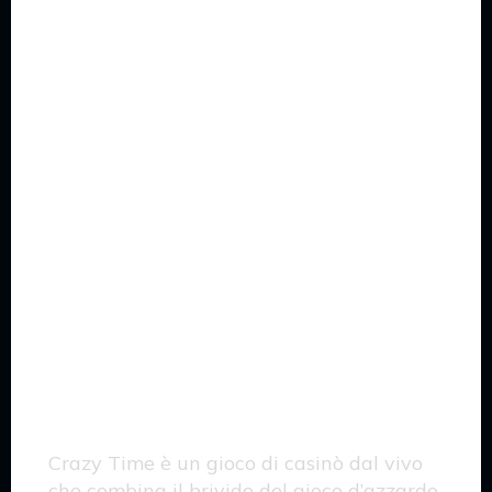
Gioca a Crazy Time:
statistiche in
tempo reale,
tracker dei livelli,
demo e segreti su
Geometry Dash,
noclip e casinò!
Cos’è Crazy Time?
Crazy Time è un gioco di casinò dal vivo
che combina il brivido del gioco d’azzardo