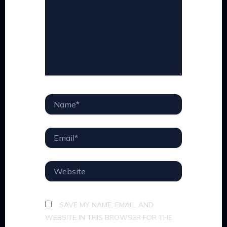
NAME*
EMAIL*
WEBSITE
SAVE MY NAME, EMAIL, AND
WEBSITE IN THIS BROWSER FOR THE