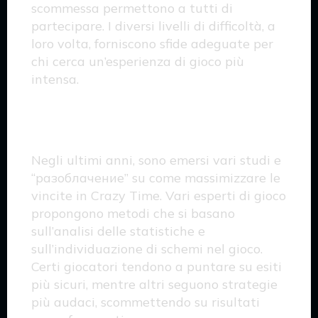
scommessa permettono a tutti di
partecipare. I diversi livelli di difficoltà, a
loro volta, forniscono sfide adeguate per
chi cerca un’esperienza di gioco più
intensa.
Strategie di gioco e analisi
Negli ultimi anni, sono emersi vari studi e
“разоблачение” su come massimizzare le
vincite in Crazy Time. Vari esperti di gioco
propongono metodi che si basano
sull’analisi delle statistiche e
sull’individuazione di schemi nel gioco.
Certi giocatori tendono a puntare su esiti
più sicuri, mentre altri seguono strategie
più audaci, scommettendo su risultati