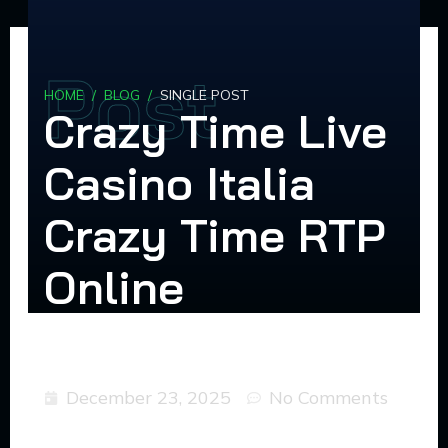
Skip
to
content
P
P
P
o
o
o
s
s
s
t
t
t
HOME
/
BLOG
/
SINGLE POST
Crazy Time Live
Casino Italia
Crazy Time RTP
Online
December 23, 2025
No Comments