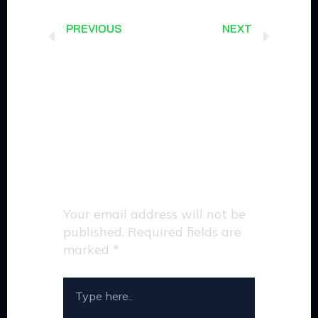
Prev
Next
PREVIOUS
NEXT
Interesting u31 Gamings at Leading Thailand Gambling Establishment
Monopoly Live Casino Online Featuring Live Scores
Leave a Comment
Your email address will not be
published.
Required fields are
marked
*
TYPE
HERE..