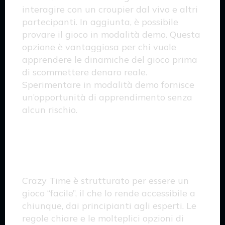
interagire con un croupier dal vivo e altri
partecipanti. In aggiunta, è possibile
provare il gioco in modalità demo. Questa
opzione è vantaggiosa per chi vuole
apprendere le dinamiche del gioco prima
di scommettere denaro reale.
Sperimentare in modalità demo fornisce
un’opportunità di apprendimento senza
alcun rischio.
Accessibilità e grado di
sfida
Crazy Time è strutturato per essere un
gioco “facile”, il che lo rende accessibile a
chiunque, dai principianti agli esperti. Le
regole chiare e le molteplici opzioni di