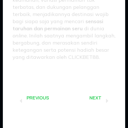
terbatas, dan dukungan pelanggan
terbaik, menjadikannya destinasi wajib
bagi siapa saja yang mencari
sensasi
taruhan dan permainan seru
di dunia
online
. Inilah saatnya mengambil langkah,
bergabung, dan merasakan sendiri
ketegangan serta potensi hadiah besar
yang ditawarkan oleh CLICKBET88.
Prev
Next
PREVIOUS
NEXT
Play Exciting Slot Games for Free Online in Thailand
Kuku Cantik, Gaya Fantastik: Nail Salon Hits di Indonesia