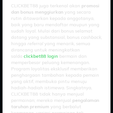
CLICKBET88 juga terkenal akan
promosi
dan bonus menggiurkan
yang secara
rutin ditawarkan kepada anggotanya,
baik yang baru mendaftar maupun yang
sudah loyal. Mulai dari bonus selamat
datang yang substansial, bonus
cashback
,
hingga
referral
yang menarik, semua
dirancang untuk meningkatkan
saldo
clickbet88 login
bermain dan
memperbesar peluang kemenangan.
Program loyalitas eksklusif memberikan
penghargaan tambahan kepada pemain
yang aktif, membuka pintu menuju
hadiah-hadiah istimewa. Singkatnya,
CLICKBET88 tidak hanya menjual
permainan; mereka menjual
pengalaman
taruhan premium
yang berbalut
keamanan, variasi permainan tak