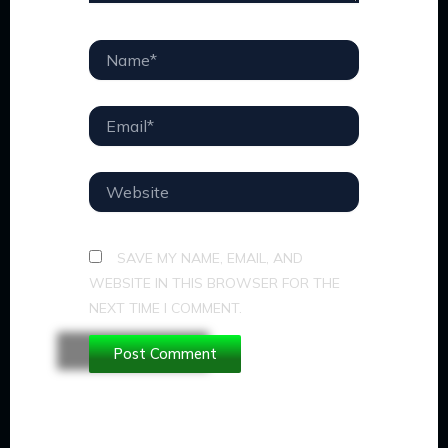
NAME*
EMAIL*
WEBSITE
SAVE MY NAME, EMAIL, AND
WEBSITE IN THIS BROWSER FOR THE
NEXT TIME I COMMENT.