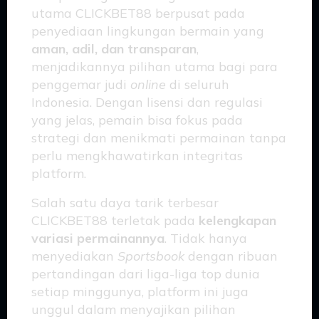
utama CLICKBET88 berpusat pada
penyediaan lingkungan bermain yang
aman, adil, dan transparan
,
menjadikannya pilihan utama bagi para
penggemar judi
online
di seluruh
Indonesia. Dengan lisensi dan regulasi
yang jelas, pemain bisa fokus pada
strategi dan menikmati permainan tanpa
perlu mengkhawatirkan integritas
platform.
Salah satu daya tarik terbesar
CLICKBET88 terletak pada
kelengkapan
variasi permainannya
. Tidak hanya
menyediakan
Sportsbook
dengan ribuan
pertandingan dari liga-liga top dunia
setiap minggunya, platform ini juga
unggul dalam menyajikan pilihan