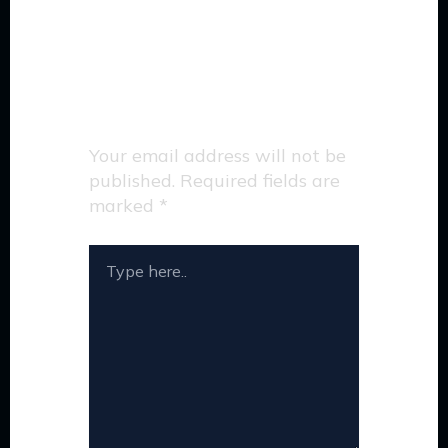
Leave a Comment
Your email address will not be
published.
Required fields are
marked
*
TYPE
HERE..