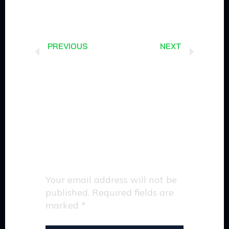
Prev
Next
PREVIOUS
NEXT
188BET – Thiên Đường Cá Cược Trực Tuyến
188BET – Thiên Đường Cá Cược Trực Tuyến
Leave a Comment
Your email address will not be
published.
Required fields are
marked
*