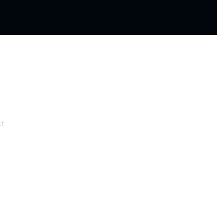
st
8BET – Thi