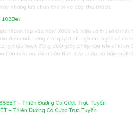
thấy những lựa chọn thú vị và đầy thử thách.
ề
188Bet
ợc thành lập vào năm 2006 và hiện có trụ sở chính tạ
địa điểm nổi tiếng các quy định nghiêm ngặt về cá c
ương hiệu hoạt động dưới giấy phép của Isle of Man
on Commission, đảm bảo tính hợp pháp, sự bảo mật c
Next
88BET – Thiên Đường Cá Cược Trực Tuyến
ET – Thiên Đường Cá Cược Trực Tuyến