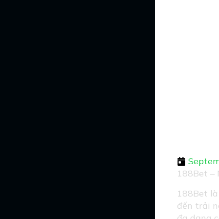
Đ
C
T
Septem
188Bet – 
188Bet là
đến trải n
đa dạng c