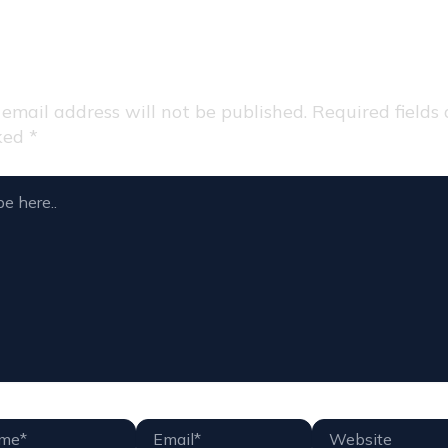
eave a Comment
 email address will not be published.
Required fields 
ked
*
*
EMAIL*
WEBSITE