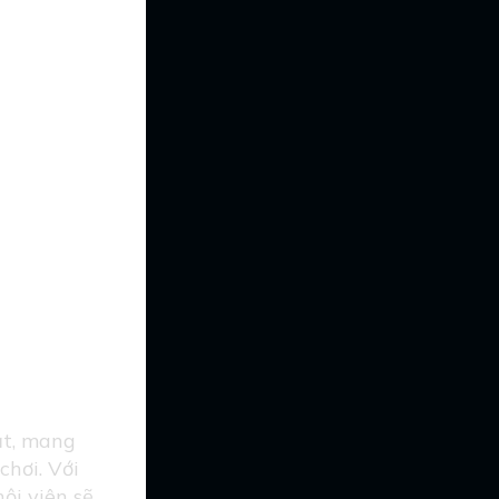
ật, mang
chơi. Với
ội viên sẽ