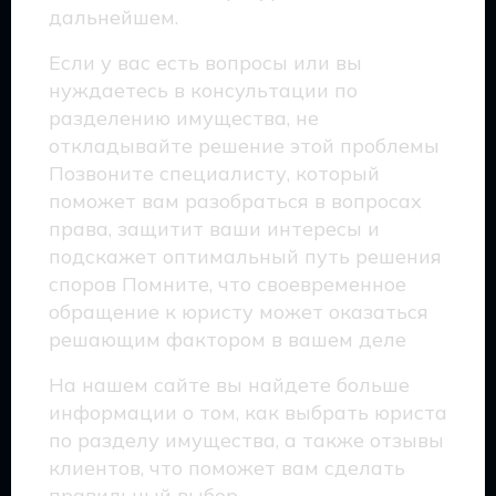
дальнейшем.
Если у вас есть вопросы или вы
нуждаетесь в консультации по
разделению имущества, не
откладывайте решение этой проблемы
Позвоните специалисту, который
поможет вам разобраться в вопросах
права, защитит ваши интересы и
подскажет оптимальный путь решения
споров Помните, что своевременное
обращение к юристу может оказаться
решающим фактором в вашем деле
На нашем сайте вы найдете больше
информации о том, как выбрать юриста
по разделу имущества, а также отзывы
клиентов, что поможет вам сделать
правильный выбор