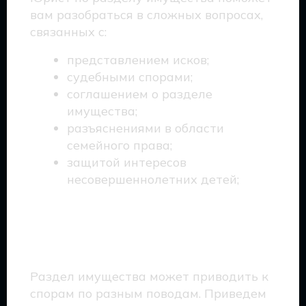
вам разобраться в сложных вопросах,
связанных с:
представлением исков;
судебными спорами;
соглашением о разделе
имущества;
разъяснениями в области
семейного права;
защитой интересов
несовершеннолетних детей;
С какими спорами может
помочь юрист?
Раздел имущества может приводить к
спорам по разным поводам. Приведем