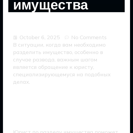
имущества
October 6, 2025
No Comments
В ситуации, когда вам необходимо
разделить имущество, особенно в
случае развода, важным шагом
является обращение к юристу,
специализирующемуся на подобных
делах.
Почему стоит обратиться
к юристу по разделу
имущества?
Юрист по разделу имущества поможет