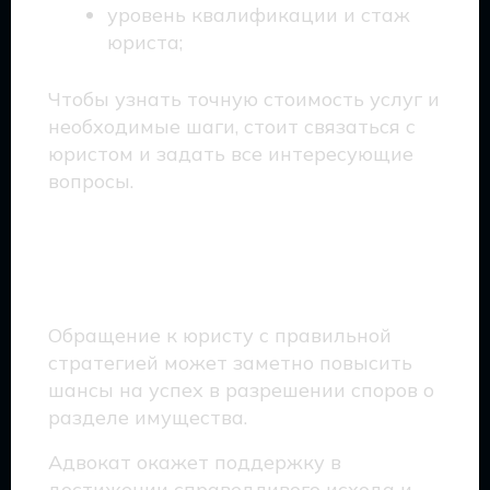
уровень квалификации и стаж
юриста;
Чтобы узнать точную стоимость услуг и
необходимые шаги, стоит связаться с
юристом и задать все интересующие
вопросы.
Что дает обращение к
юристу?
Обращение к юристу с правильной
стратегией может заметно повысить
шансы на успех в разрешении споров о
разделе имущества.
Адвокат окажет поддержку в
достижении справедливого исхода и