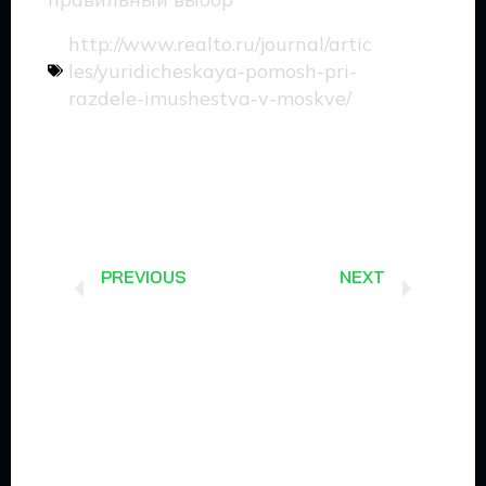
http://www.realto.ru/journal/artic
les/yuridicheskaya-pomosh-pri-
razdele-imushestva-v-moskve/
Prev
Next
PREVIOUS
NEXT
Помощь медицинского юриста: защита прав и вопросы обработки персональных данных и соглашений организационного характера Кто такой медицинский юрист?
Специалист по брачному праву: защита ваших прав в судебных разбирательствах, консультации по имущественным спорам и расценки на нашем сайте Специалист по разделу имущества: квалифицированная поддержка в трудных ситуациях