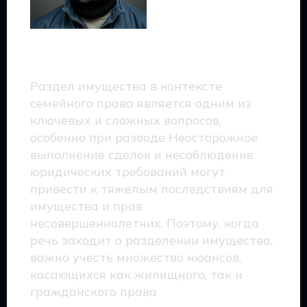
Выводы
Раздел имущества в контексте
семейного права является одним из
ключевых и сложных вопросов,
особенно при разводе Неосторожное
выполнение сделок и несоблюдение
юридических требований могут
привести к тяжелым последствиям для
имущества и прав
несовершеннолетних. Поэтому, когда
речь заходит о разделении имущества,
важно учесть множество нюансов,
касающихся как жилищного, так и
гражданского права