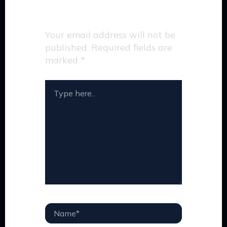
Leave a Comment
Your email address will not be
published.
Required fields are
marked
*
TYPE
HERE..
NAME*