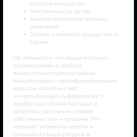
разделе имущества
Учет интересов детей;
Анализ перспектив исковых
заявлений
Оценка стоимости имущества и
сделок
Не забывайте, что каждый случай
индивидуален и требует
внимательного рассмотрения.
Консультация с квалифицированным
юристом обеспечит вас
исчерпывающей информацией и
профессиональной помощью в
вопросах, связанных с вашей
собственностью и правами. Это
позволит избежать ошибок и
сэкономить ваши ресурсы в