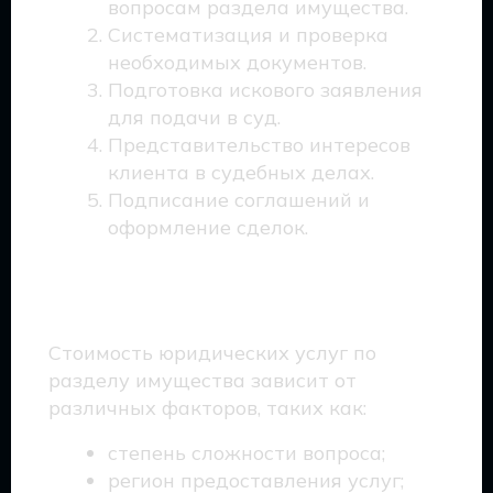
вопросам раздела имущества.
Систематизация и проверка
необходимых документов.
Подготовка искового заявления
для подачи в суд.
Представительство интересов
клиента в судебных делах.
Подписание соглашений и
оформление сделок.
Цены на услуги юриста
Стоимость юридических услуг по
разделу имущества зависит от
различных факторов, таких как:
степень сложности вопроса;
регион предоставления услуг;