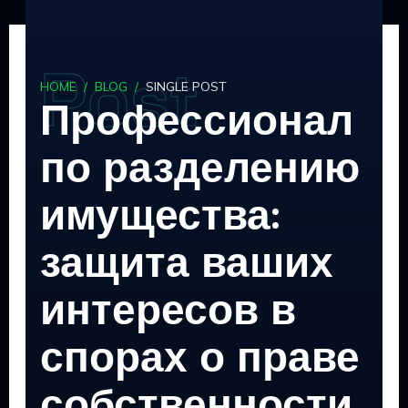
Skip
to
content
P
P
P
o
o
o
s
s
s
t
t
t
HOME
/
BLOG
/
SINGLE POST
Профессионал
по разделению
имущества:
защита ваших
интересов в
спорах о праве
собственности