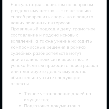
Консультация с юристом по вопросам
раздела имущества — это не только
способ разрешить споры, но и защита
ваших законных интересов
Правильный подход к делу, грамотное
составление и подача исковых
заявлений, а также умение находить
компромиссные решения в рамках
судебных разбирательств могут
значительно повысить вероятность
успеха Если вы проходите через развод
или планируете дележ имущества,
обязательно учтите следующие
аспекты
Точное установление долей на
имущество;
Подготовка документов о