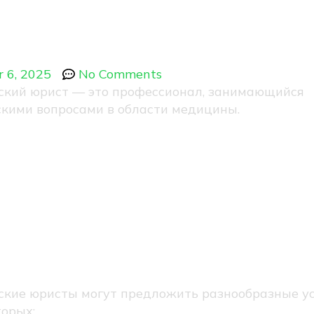
рист?
r 6, 2025
No Comments
кий юрист — это профессионал, занимающийся
кими вопросами в области медицины.
луги медицинс
истов
кие юристы могут предложить разнообразные ус
торых: