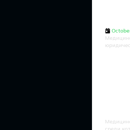
ю
Octobe
Медицинс
юридичес
Ус
юр
Медицинс
среди ко