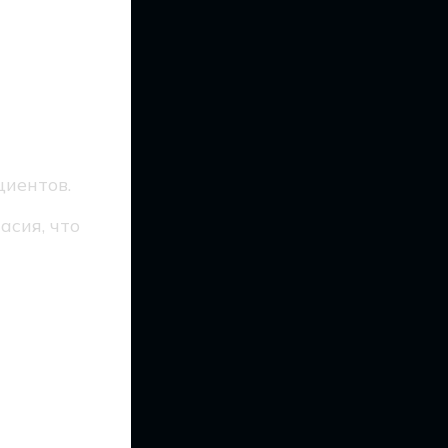
иентов.
асия, что