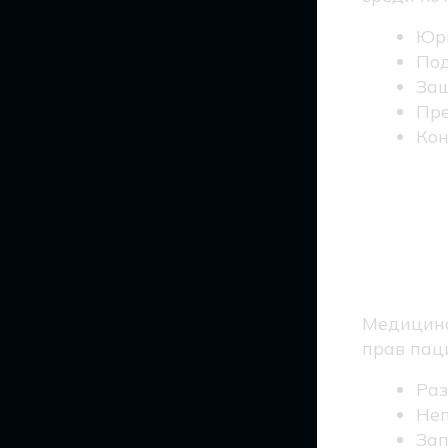
Юри
Под
Защ
Пре
Кон
Как
защ
Медицинс
прав пац
Раз
Неп
Зап