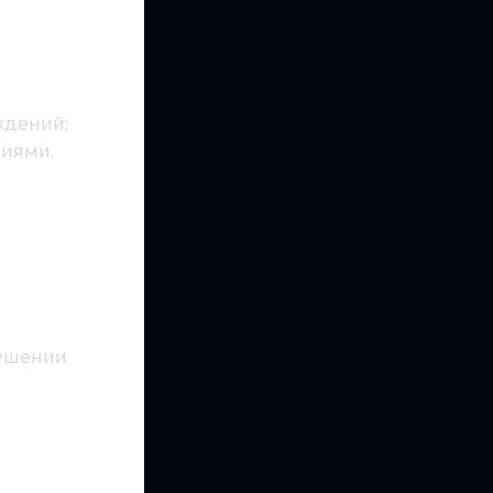
ждений;
иями.
.
ушении