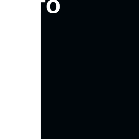
нного
о