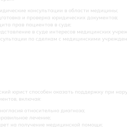
дические консультации в области медицины;
готовка и проверка юридических документов;
ита прав пациентов в суде;
дставление в суде интересов медицинских учре
сультации по сделкам с медицинскими учрежден
 медицинский юрист
ищает права пациентов
кий юрист способен оказать поддержку при нар
иентов, включая:
ногласия относительно диагноза;
равильное лечение;
рет на получение медицинской помощи;