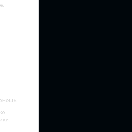
е.
ах
омощь.
ко
ики.