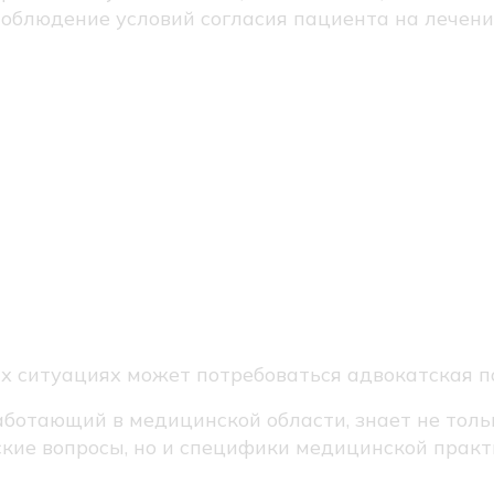
облюдение условий согласия пациента на лечени
вокатская
мощь в
дицинских дел
х ситуациях может потребоваться адвокатская п
аботающий в медицинской области, знает не толь
кие вопросы, но и специфики медицинской практ