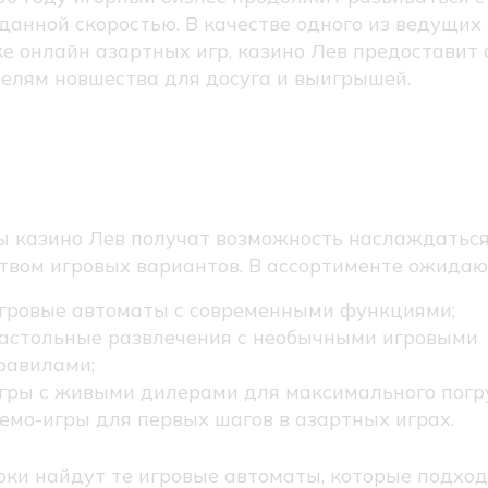
данной скоростью. В качестве одного из ведущих
е онлайн азартных игр, казино Лев предоставит
елям новшества для досуга и выигрышей.
ровые возможности
ы казино Лев получат возможность наслаждатьс
твом игровых вариантов. В ассортименте ожидаю
гровые автоматы с современными функциями;
астольные развлечения с необычными игровыми
равилами;
гры с живыми дилерами для максимального погр
емо-игры для первых шагов в азартных играх.
оки найдут те игровые автоматы, которые подход