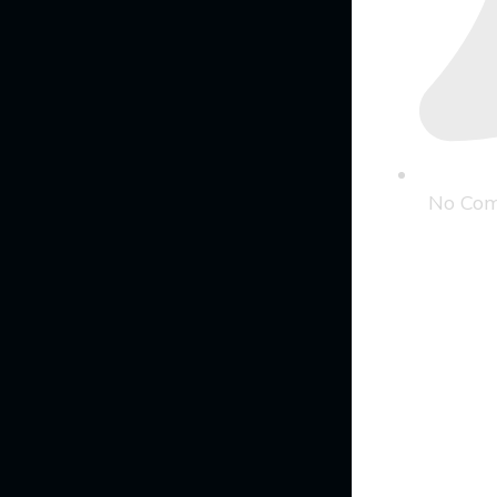
No Co
Он
в 