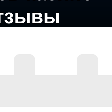
тзывы