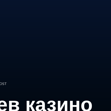
POST
ев казино