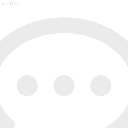
 9, 2025