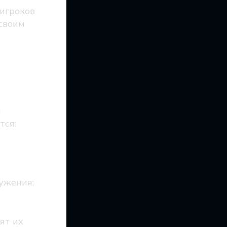
 игроков
 своим
я
тся:
ужения;
ят их