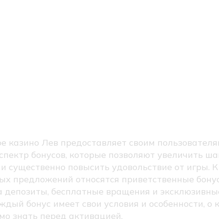
бильное казин
в?
ор основных видов
усов
е казино Лев предоставляет своим пользователя
спектр бонусов, которые позволяют увеличить ша
и существенно повысить удовольствие от игры. К
ых предложений относятся приветственные бону
а депозиты, бесплатные вращения и эксклюзивны
ждый бонус имеет свои условия и особенности, о 
мо знать перед активацией.