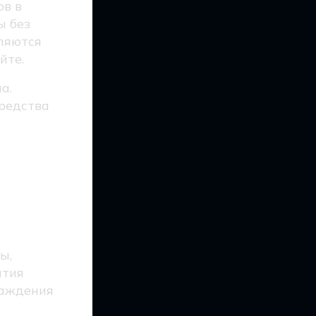
ов в
ы без
ляются
йте.
а.
редства
я и
ы,
ытия
раждения