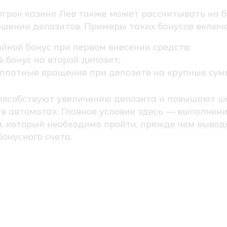
грок казино Лев также может рассчитывать на 
ршении депозитов. Примеры таких бонусов включа
йной бонус при первом внесении средств;
 бонус на второй депозит;
платные вращения при депозите на крупные су
пособствуют увеличению депозита и повышают ш
в автоматах. Главное условие здесь — выполнен
, который необходимо пройти, прежде чем вывод
бонусного счета.
платные вращения и и
вила