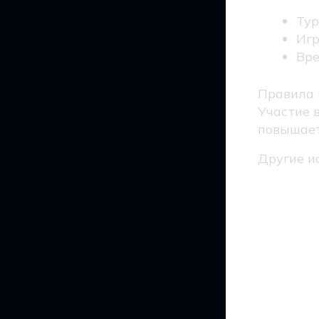
Тур
Игр
Вре
Правила 
Участие 
повышает
Другие и
Ка
пр