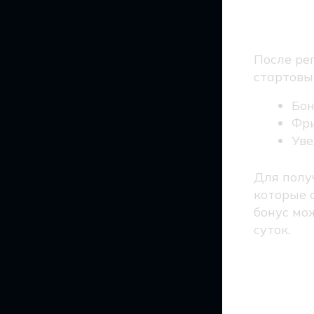
нов
После ре
стартовый
Бон
Фри
Уве
Для полу
которые 
бонус мо
суток.
Под