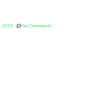
ход
, 2025
No Comments
вые игроки в
бильном casin
в могут
тивировать