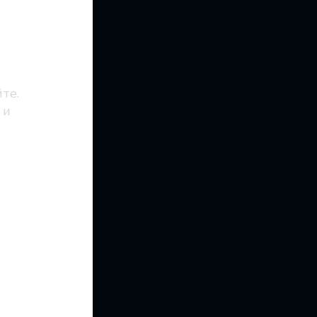
те.
 и
сов