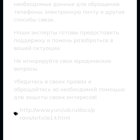
необходимые данные для обращения:
телефоны, электронную почту и другие
способы связи.
Наши эксперты готовы предоставить
поддержку и помочь разобраться в
вашей ситуации.
Не игнорируйте свои юридические
вопросы.
Убедитесь в своих правах и
обращайтесь за необходимой помощью
для защиты своих интересов!
http://www.yurclub.ru/docs/p
ravo/article14.html