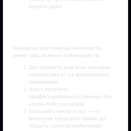
вашего дела.
Плюсы бесплатной
юридической помощи
Юридическая помощь без оплаты
имеет ряд важных преимуществ:
Доступность для всех граждан
независимо от их финансового
положения.
Шанс получить
профессиональную помощь без
каких-либо расходов.
Большой спектр услуг — от
вопросов трудового права до
защиты прав потребителей.