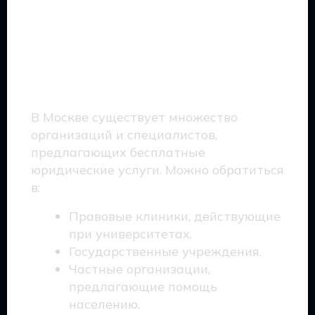
Где получить
бесплатную
юридическую
консультацию?
В Москве существует множество
организаций и специалистов,
предлагающих бесплатные
юридические услуги. Можно обратиться
в:
Правовые клиники, действующие
при университетах.
Государственные учреждения.
Частные организации,
предлагающие помощь
населению.