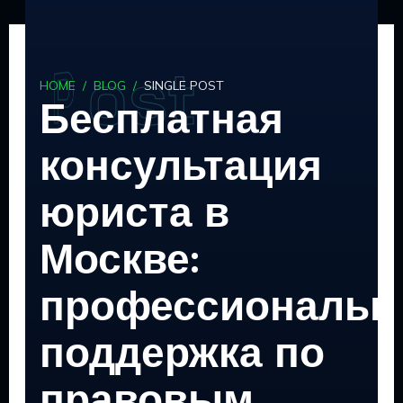
Skip
to
content
P
P
P
o
o
o
s
s
s
t
t
t
HOME
/
BLOG
/
SINGLE POST
Бесплатная
консультация
юриста в
Москве:
профессиональн
поддержка по
правовым