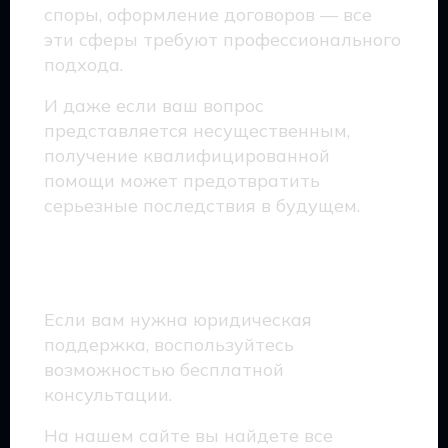
споры, оформление договоров — все
эти сферы требуют профессионального
подхода.
И даже если ваш вопрос
представляется несущественным,
получение квалифицированной
помощи может предотвратить
серьезные последствия в будущем.
Контакты и обращение
Если вам нужна юридическая
поддержка, воспользуйтесь
возможностью бесплатной
консультации.
На нашем сайте вы найдете все