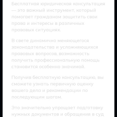
Бесплатная юридическая консультация
— это важный инструмент, который
помогает гражданам защитить свои
права и интересы в различных
правовых ситуациях.
В свете динамично меняющегося
законодательства и усложняющихся
правовых вопросов, возможность
получить профессиональную помощь
становится особенно значимой.
Получив бесплатную консультацию, вы
сможете узнать первичную оценку
вашего дела и рекомендации по
последующим шагам.
Это значительно упрощает подготовку
нужных документов и обращения в суд