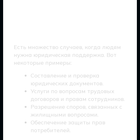
Какова цель бесплатной
юридической
консультации?
Есть множество случаев, когда людям
нужна юридическая поддержка. Вот
некоторые примеры:
Составление и проверка
юридических документов.
Услуги по вопросам трудовых
договоров и правам сотрудников.
Разрешение споров, связанных с
жилищными вопросами.
Обеспечение защиты прав
потребителей.