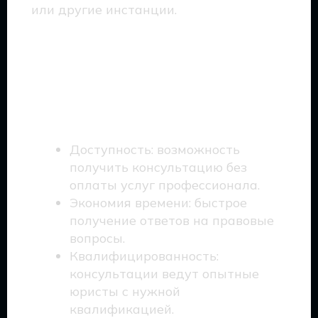
или другие инстанции.
Позитивные аспекты
бесплатной
юридической
консультации
Доступность: возможность
получить консультацию без
оплаты услуг профессионала.
Экономия времени: быстрое
получение ответов на правовые
вопросы.
Квалифицированность:
консультации ведут опытные
юристы с нужной
квалификацией.