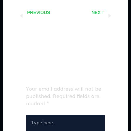
Prev
Next
PREVIOUS
NEXT
В Москве осуществляется бесплатная юридическая консультация: услуги профессиональных юристов по защите интересов в трудовых и других ситуациях, запись на прием по телефону. Юридические услуги без оплаты в Москве
Предлагаем бесплатную юридическую консультацию в Москве: профессиональные услуги по защите интересов в трудовых делах и других ситуациях, запись на прием по телефону. Юридические услуги без оплаты в Москве
Leave a Comment
Your email address will not be
published.
Required fields are
marked
*
TYPE
HERE..