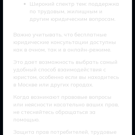
Широкий спектр тем: поддержка
по трудовым, жилищным и
другим юридическим вопросам.
Важно учитывать, что бесплатные
юридические консультации доступны
как в очном, так и в онлайн-режиме.
Это дает возможность выбрать самый
удобный способ взаимодействия с
юристом, особенно если вы находитесь
в Москве или других городах.
Когда возникают правовые вопросы
или неясности касательно ваших прав,
не стесняйтесь обращаться за
помощью.
Защита прав потребителей, трудовые