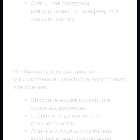
Сайты, где доступны
консультации по телефону или
через интернет.
Как правильно
подготовиться к
консультации?
Чтобы консультация прошла
максимально продуктивно, подготовьте
эти данные:
Описание вашей ситуации и
основных вопросов.
Собранные документы и
доказательства.
Данные о других участниках,
если это нужно для решения